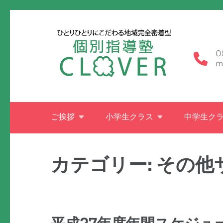
コ
ン
テ
0
ン
m
ツ
へ
ス
ご挨拶
小学生クラス
中学生ク
キ
ッ
プ
カテゴリー:
その他
(Enter
を
押
す)