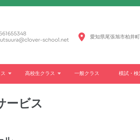
561655348
愛知県尾張旭市柏井町
utsuura@clover-school.net
ラス
高校生クラス
一般クラス
模試・検
サービス