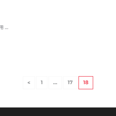
 …
固
固
固
<
1
…
17
18
定
定
定
ペ
ペ
ペ
ー
ー
ー