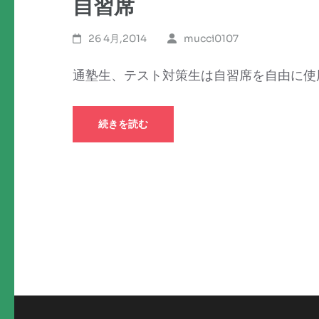
自習席
26 4月,2014
mucci0107
通塾生、テスト対策生は自習席を自由に使用
続きを読む
投
稿
の