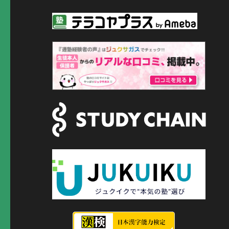
ペ
ー
ジ
送
り