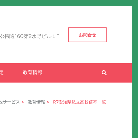
お問合せ
公園通160第2水野ビル１F
定
教育情報
他サービス
>
教育情報
>
R7愛知県私立高校倍率一覧