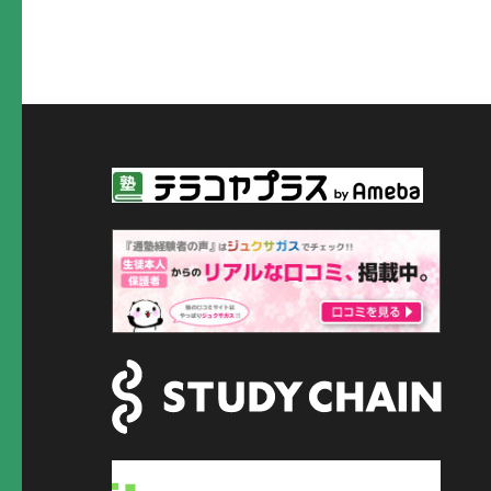
稿
ナ
ビ
ゲ
ー
シ
ョ
ン