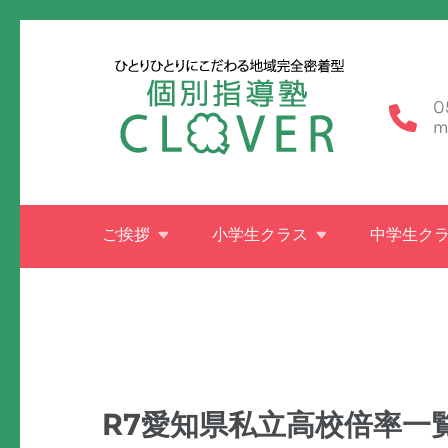
コ
ン
テ
0
ン
m
ツ
へ
ス
ご挨拶
小学生クラス
中学生ク
キ
ッ
プ
(Enter
を
押
R7愛知県私立高校倍率一
す)