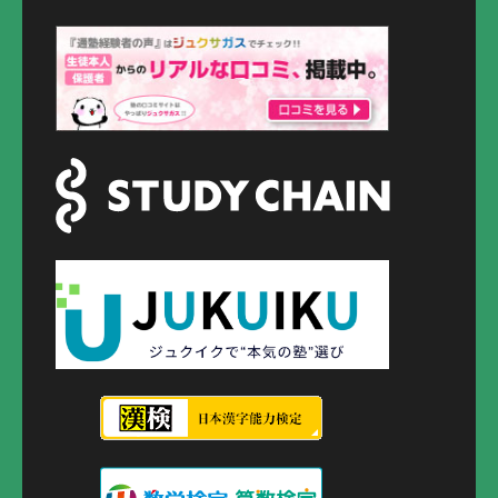
ー
シ
ョ
ン