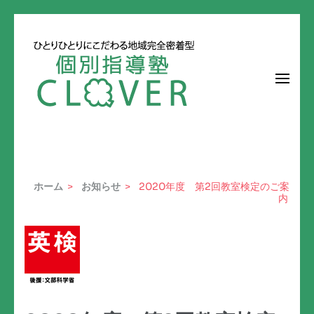
コ
ン
テ
ン
ツ
へ
ひとりひとりにこだわる地域完全密着型個別指導塾
個別指導塾CLOVER
ス
キ
ホーム
>
お知らせ
>
2020年度 第2回教室検定のご案
ッ
内
プ
(Enter
を
押
す)