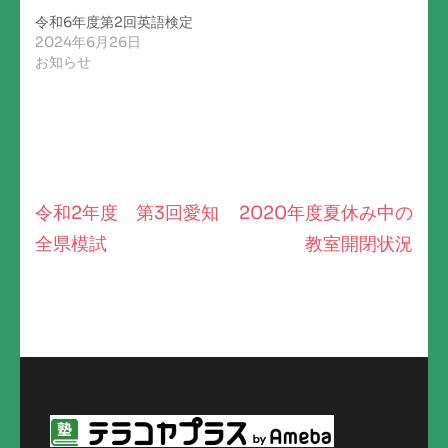
令和6年度第2回英語検定
2024年6月26日
お知らせ
令和2年度 第3回愛知
2020年度夏休み中の
投
全県模試
教室開閉状況
稿
ナ
ビ
ゲ