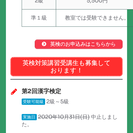
2級
5,500円
準１級
教室では受験できません。
英検のお申込みはこちらから
英検対策講習受講生も募集して
おります！
第2回漢字検定
2級～5級
受験可能級
2020年10月31日(日)
中止しまし
実施日
た。